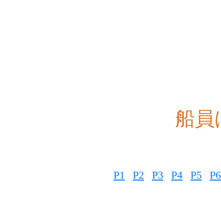
船員ほ
P1
P2
P3
P4
P5
P6