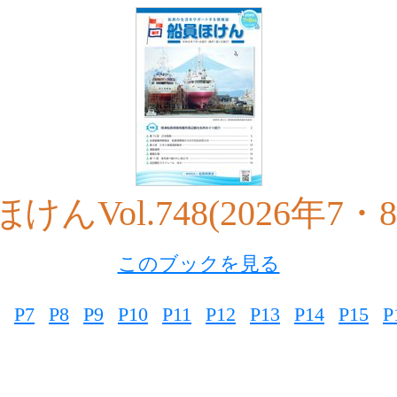
けんVol.748(2026年7・
このブックを見る
P7
P8
P9
P10
P11
P12
P13
P14
P15
P