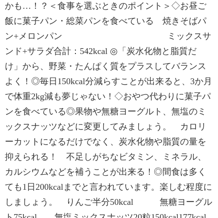
かも…！？＜食事を選ぶときのポイント＞◇お昼ご
飯に菓子パン・総菜パンを食べている 焼きそばパ
ン+メロンパン ミックスサ
ンド+サラダ合計：542kcal ◎「炭水化物と脂質だ
け」から、野菜・たんぱく質をプラスしてバランス
よく！◎毎日150kcal分減らすことが出来ると、3か月
で体重2kg減も夢じゃない！◇おやつ代わりに菓子パ
ンを食べている◎果物や無糖ヨーグルト、無塩のミ
ックスナッツなどに変更してみましょう。 カロリ
ーカットになるだけでなく、炭水化物や脂質の量を
抑えられる！ 不足しがちなビタミン、ミネラル、
カルシウムなどを補うことが出来る！◎間食は多く
ても1日200kcalまでと言われています。楽しむ程度に
しましょう。 りんご半分50kcal 無糖ヨーグル
ト75kcal 無塩ミックスナッツ20粒150kcal177kcal