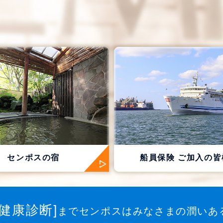
センポスの宿
船員保険
ご加入の皆
[健康診断]
までセンポスはみなさまの潤いあ