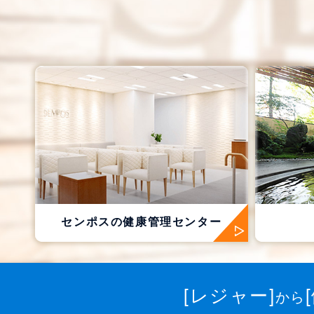
センポスの
健康管理センター
[レジャー]
から