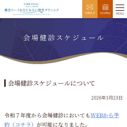
お問合せ
MENU
WEB予約
コンテンツへスキップ
会場健診スケジュール
会場健診スケジュールについて
2026年3月23日
令和７年度から会場健診においても
WEBから予
約（コチラ）
が可能になりました。