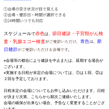
①会場の空き状況が目で見える
②会場・健診日・時間が選択できる
③24時間いつでも対応
スケジュール
赤色
節目
健診・子宮頸がん検
で
は、
青色
節
査・乳腺エコー検査
が
ご受診いただけ、
は、
目
健診
がご受診いただける会場です。
※会場等の都合により健診を中止または、延期する場合が
ございます。
※実施する日程が未定の会場については、①は１回、②は
２回を予定しております。
日程未定の会場についてもお申し込みいただけます。日程
が決まり次第、こちらから順次ご連絡いたします。
会場の確保が出来ない場合、予告なく変更することがござ
います。