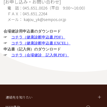
[お申し込み・お問い合わせ]
電 話：045₋651₋0026（平日 9:00～16:00）
ＦＡＸ：045₋651₋2264
メール： kaijou_yk@sempos.or.jp
会場健診用申込書のダウンロード
☞
コチラ（健康診断申込書.PDF）
☞
コチラ（健康診断申込書.EXCEL）
申込書（記入例）のダウンロード
☞
コチラ（会場健診 記入例.PDF）
連絡先を知りたい